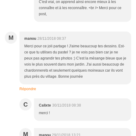
C'est vrai, on apprend ainsi encore mieux à les
connaître et à les reconnaître. <br /> Merci pour ce
post,
M
manou
28/11/2018 08:37
Merci pour ce joli partage ! J'aime beaucoup tes dessins. Est-
ce que tu utilises du pastel ? je ne vois pas bien car je ne
peux pas agrandir tes photos :) C'est la mésange bleue que je
vois le plus souvent dans mon jardin. J'ai aussi beaucoup de
chardonnerets et seulement quelques moineaux car ils vont
plus près du village. Bonne journée
Répondre
C
Calixte
30/11/2018 08:38
merci !
M
manou
29/11/2018 13:21