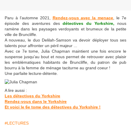
Paru à l'automne 2021,
Rendez-vous avec la menace
, le 7e
épisode des aventures des
détectives du Yorkshire,
nous
ramène dans les paysages verdoyants et brumeux de la petite
ville de Bruncliffe.
A nouveau, le duo Delilah-Samson va devoir déployer tous ses
talents pour affronter un péril majeur ...
Avec ce 7e tome, Julia Chapman maintient une fois encore le
suspense jusqu'au bout et nous permet de retrouver avec plaisir
les emblématiques habitants de Bruncliffe, du patron de pub
bourru à la femme de ménage taciturne au grand coeur !
Une parfaite lecture-détente.
A lire aussi :
Les détectives du Yorkshire
Rendez-vous dans le Yorkshire
Et voici le 6e tome des détectives du Yorkshire !
#LECTURES