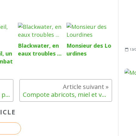
Blackwater, en
Monsieur des Lo
13/
l, un
eaux troubles ...
urdines
ombat
Cake du Sud courgettes et pélardon
Compote abricots, miel et verveine
ICLE