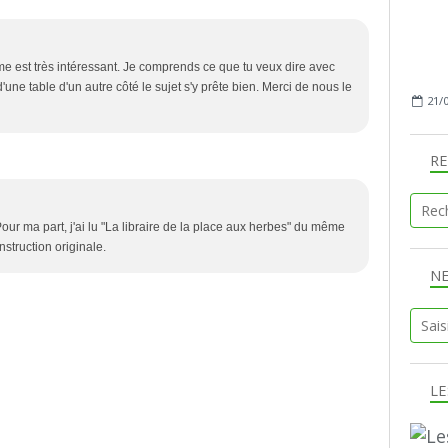
hème est très intéressant. Je comprends ce que tu veux dire avec
'une table d'un autre côté le sujet s'y prête bien. Merci de nous le
21/
R
our ma part, j'ai lu "La libraire de la place aux herbes" du même
onstruction originale.
N
LE