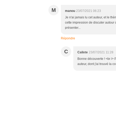
M
manou
23/07/2021 06:23
Je n'ai jamais lu cet auteur, et le t
cette impression de discuter autour d
présenter...
Répondre
C
Calixte
23/07/2021 11:28
Bonne découverte ! <br /> P
auteur, dont j'ai trouvé la c