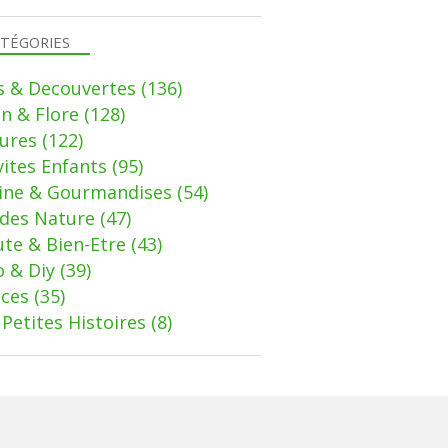
TÉGORIES
s & Decouvertes
(136)
in & Flore
(128)
ures
(122)
vites Enfants
(95)
sine & Gourmandises
(54)
des Nature
(47)
te & Bien-Etre
(43)
 & Diy
(39)
uces
(35)
Petites Histoires
(8)