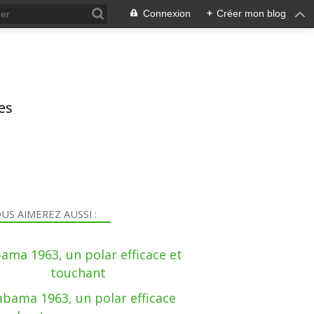
Connexion
+
Créer mon blog
res
US AIMEREZ AUSSI :
ama 1963, un polar efficace et
touchant