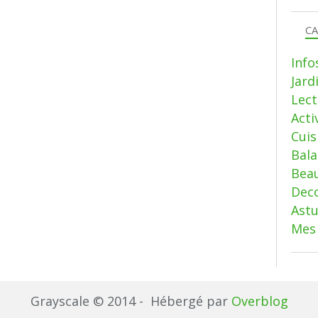
CA
Info
Jard
Lect
Acti
Cui
Bala
Beau
Deco
Ast
Mes 
Grayscale © 2014 - Hébergé par
Overblog