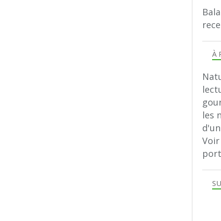
Bala
rece
À 
Natu
lect
gour
les 
d'u
Voir
port
SU