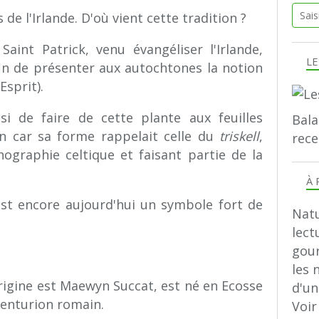
de l'Irlande. D'où vient cette tradition ?
aint Patrick, venu évangéliser l'Irlande,
LE
 afin de présenter aux autochtones la notion
Esprit).
isi de faire de cette plante aux feuilles
Bala
en car sa forme rappelait celle du
triskell
,
rece
ographie celtique et faisant partie de la
À 
 est encore aujourd'hui un symbole fort de
Natu
lect
gour
les 
origine est Maewyn Succat, est né en Ecosse
d'u
centurion romain.
Voir