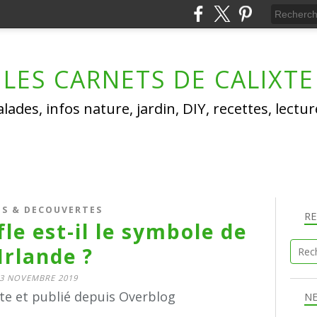
LES CARNETS DE CALIXTE
lades, infos nature, jardin, DIY, recettes, lectu
OS & DECOUVERTES
R
fle est-il le symbole de
'Irlande ?
3 NOVEMBRE 2019
xte et publié depuis Overblog
N