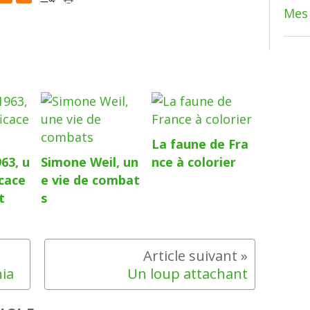
Mes 
La faune de Fra
63, u
Simone Weil, un
nce à colorier
icace
e vie de combat
t
s
nia
Un loup attachant