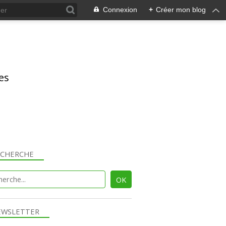
Connexion
+
Créer mon blog
res
ECHERCHE
EWSLETTER