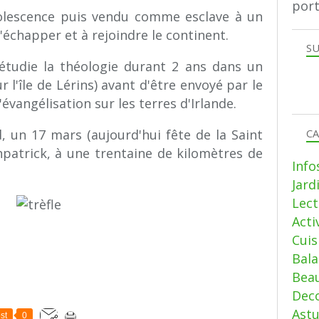
port
dolescence puis vendu comme esclave à un
 s'échapper et à rejoindre le continent.
SU
 étudie la théologie durant 2 ans dans un
l'île de Lérins) avant d'être envoyé par le
évangélisation sur les terres d'Irlande.
CA
d, un 17 mars (aujourd'hui fête de la Saint
wnpatrick, à une trentaine de kilomètres de
Info
Jard
Lect
Acti
Cui
Bala
Beau
Deco
Ast
st
0