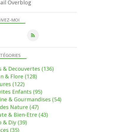
ail Overblog
IVEZ-MOI
TÉGORIES
s & Decouvertes
(136)
in & Flore
(128)
ures
(122)
vites Enfants
(95)
sine & Gourmandises
(54)
des Nature
(47)
te & Bien-Etre
(43)
 & Diy
(39)
uces
(35)