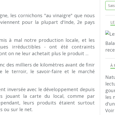
ne, les cornichons "au vinaigre" que nous
iennent pour la plupart d'Inde, 2e pays
LE
mis à mal notre production locale, et les
Bala
ques irréductibles - ont été contraints
rece
t on ne leur achetait plus le produit ...
c des milliers de kilomètres avant de finir
À 
 le terroir, le savoir-faire et le marché
Natu
lect
nt inversée avec le développement depuis
gour
s jouant la carte du local, comme par
les 
pendant, leurs produits étaient surtout
d'u
s ou sur le net.
Voir