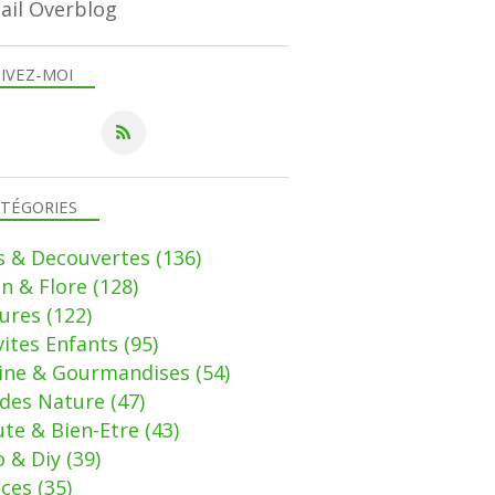
ail Overblog
IVEZ-MOI
TÉGORIES
s & Decouvertes
(136)
in & Flore
(128)
ures
(122)
vites Enfants
(95)
sine & Gourmandises
(54)
des Nature
(47)
te & Bien-Etre
(43)
 & Diy
(39)
uces
(35)