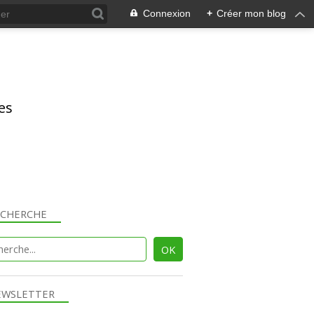
Connexion
+
Créer mon blog
res
ECHERCHE
EWSLETTER