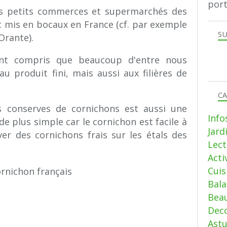
port
es petits commerces et supermarchés des
t mis en bocaux en France (cf. par exemple
SU
Orante).
ont compris que beaucoup d'entre nous
u produit fini, mais aussi aux filières de
CA
s conserves de cornichons est aussi une
Info
 de plus simple car le cornichon est facile à
Jard
ver des cornichons frais sur les étals des
Lect
Acti
Cui
Bala
Beau
Deco
Ast