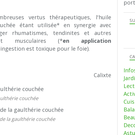
port
reuses vertus thérapeutiques, l'huile
SU
ouchée étant utilisée* en synergie avec
ger rhumatismes, tendinites et autres
 et musculaires (*
en application
ingestion est toxique pour le foie).
CA
Info
Calixte
Jard
Lect
Acti
ulthérie couchée
Cui
Bala
Beau
 de la gaulthérie couchée
Deco
Ast