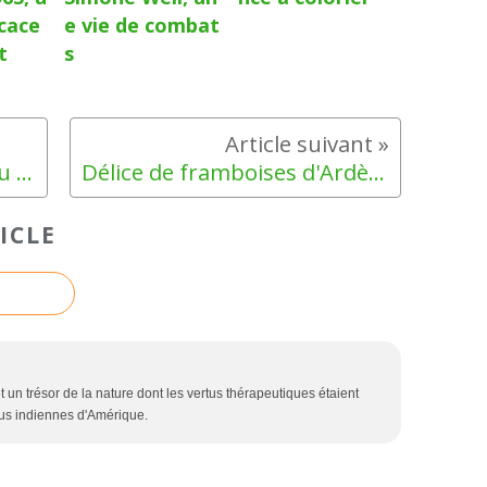
icace
e vie de combat
t
s
Le trésor des mayas, un jeu intelligent !
Délice de framboises d'Ardèche
ICLE
 un trésor de la nature dont les vertus thérapeutiques étaient
ibus indiennes d'Amérique.