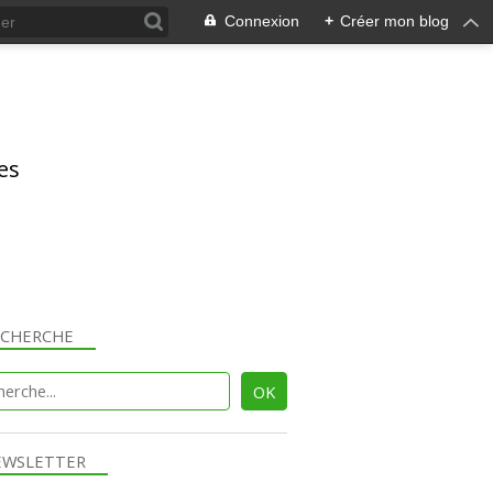
Connexion
+
Créer mon blog
res
ECHERCHE
EWSLETTER