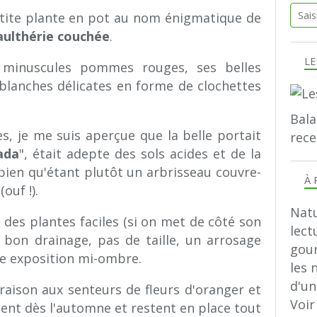
tite plante en pot au nom énigmatique de
aulthérie couchée
.
LE
 minuscules pommes rouges, ses belles
s blanches délicates en forme de clochettes
Bala
s, je me suis aperçue que la belle portait
rece
ada
", était adepte des sols acides et de la
, bien qu'étant plutôt un arbrisseau couvre-
À 
ouf !).
Natu
e des plantes faciles (si on met de côté son
lect
n bon drainage, pas de taille, un arrosage
gour
ne exposition mi-ombre.
les 
d'u
oraison aux senteurs de fleurs d'oranger et
Voir
llent dès l'automne et restent en place tout