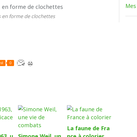
Mes 
s en forme de clochettes
st
0
La faune de Fra
63, u
Simone Weil, un
nce à colorier