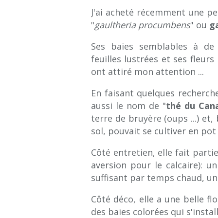
J'ai acheté récemment une pe
"
gaultheria procumbens
" ou
g
Ses baies semblables à de
feuilles lustrées et ses fleur
ont attiré mon attention ...
En faisant quelques recherche
aussi le nom de "
thé du Can
terre de bruyère (oups ...) et
sol, pouvait se cultiver en pot (
Côté entretien, elle fait parti
aversion pour le calcaire): u
suffisant par temps chaud, u
Côté déco, elle a une belle fl
des baies colorées qui s'insta