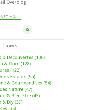
ail Overblog
IVEZ-MOI
TÉGORIES
s & Decouvertes
(136)
in & Flore
(128)
ures
(122)
vites Enfants
(95)
sine & Gourmandises
(54)
des Nature
(47)
te & Bien-Etre
(43)
 & Diy
(39)
uces
(35)