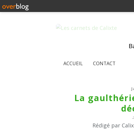
Ba
ACCUEIL
CONTACT
J
La gaulthéri
dé
Rédigé par Cali