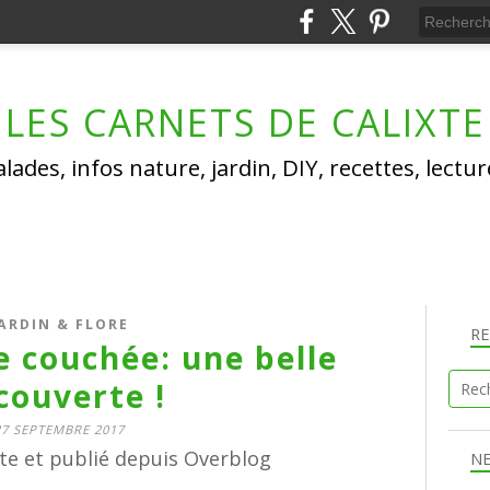
LES CARNETS DE CALIXTE
lades, infos nature, jardin, DIY, recettes, lectu
ARDIN & FLORE
R
e couchée: une belle
couverte !
27 SEPTEMBRE 2017
xte et publié depuis Overblog
N