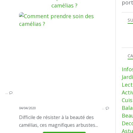
port
JARDIN & FLORE
camélias ?
SU
CA
Info
Jard
Lect
Acti
…
Cui
Bala
04/04/2020
…
Beau
Difficile de résister à la beauté des
Deco
camélias, ces magnifiques arbustes...
Ast