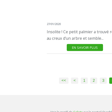
27/01/2020
Insolite ! Ce petit palmier a trouvé 
au creux d'un arbre et semble...
EN SAVOIR PLUS
<<
<
1
2
3