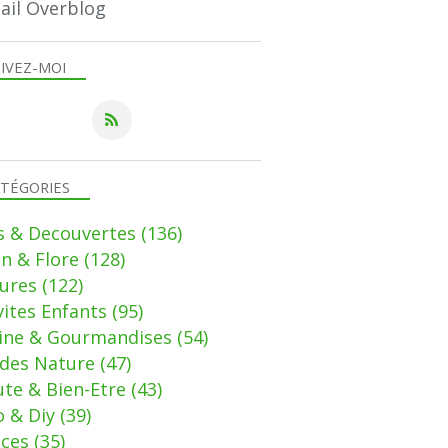
ail Overblog
JARDIN & FLORE
IVEZ-MOI
TÉGORIES
s & Decouvertes
(136)
in & Flore
(128)
ures
(122)
vites Enfants
(95)
sine & Gourmandises
(54)
des Nature
(47)
te & Bien-Etre
(43)
 & Diy
(39)
uces
(35)