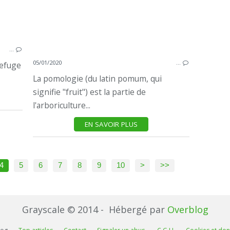
…
05/01/2020
…
refuge
La pomologie (du latin pomum, qui
signifie "fruit") est la partie de
l'arboriculture...
EN SAVOIR PLUS
4
5
6
7
8
9
10
>
>>
Grayscale © 2014 - Hébergé par
Overblog