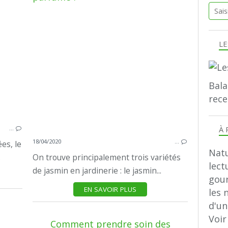
LE
Bala
rece
À 
…
18/04/2020
…
es, le
Natu
.
On trouve principalement trois variétés
lect
de jasmin en jardinerie : le jasmin...
gour
EN SAVOIR PLUS
les 
d'u
Voir
Comment prendre soin des