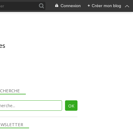
Connexion
+
Créer mon blog
res
ECHERCHE
EWSLETTER
JARDIN & FLORE