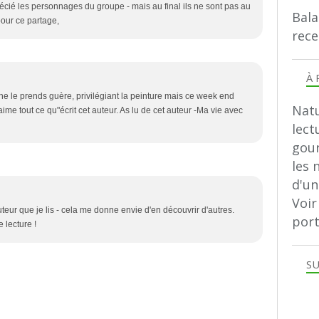
écié les personnages du groupe - mais au final ils ne sont pas au
Bala
pour ce partage,
rece
À 
e ne le prends guère, privilégiant la peinture mais ce week end
Natu
j'aime tout ce qu"écrit cet auteur. As lu de cet auteur -Ma vie avec
lect
gour
les 
d'u
Voir
teur que je lis - cela me donne envie d'en découvrir d'autres.
port
 lecture !
SU