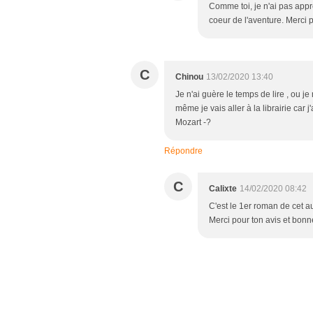
Comme toi, je n'ai pas appr
coeur de l'aventure. Merci 
C
Chinou
13/02/2020 13:40
Je n'ai guère le temps de lire , ou j
même je vais aller à la librairie car 
Mozart -?
Répondre
C
Calixte
14/02/2020 08:42
C'est le 1er roman de cet au
Merci pour ton avis et bonne