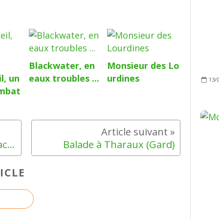
Blackwater, en
Monsieur des Lo
l, un
eaux troubles ...
urdines
13/
ombat
Mâche, LA salade d'hiver facile à vivre !
Balade à Tharaux (Gard)
ICLE