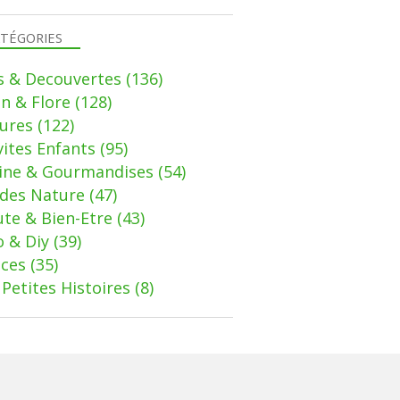
TÉGORIES
s & Decouvertes
(136)
in & Flore
(128)
ures
(122)
vites Enfants
(95)
sine & Gourmandises
(54)
des Nature
(47)
te & Bien-Etre
(43)
 & Diy
(39)
uces
(35)
Petites Histoires
(8)