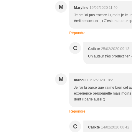
M
Maryline
19/02/2020 11:40
Je ne l'ai pas encore lu, mais je le li
écrit beaucoup. ;-) C'est un auteur 
Répondre
C
Calixte
25/02/2020 09:13
Un auteur très productif en e
M
manou
13/02/2020 18:21
Je l'ai lu parce que j'aime bien cet 
expérience personnelle mais moins 
dont il parle aussi :)
Répondre
C
Calixte
14/02/2020 08:42