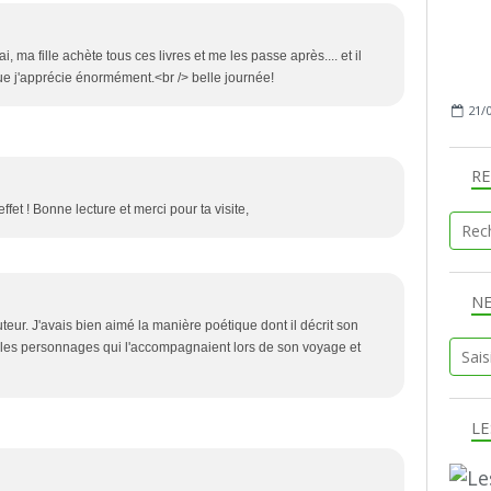
rai, ma fille achète tous ces livres et me les passe après.... et il
que j'apprécie énormément.<br /> belle journée!
21/
R
ffet ! Bonne lecture et merci pour ta visite,
N
auteur. J'avais bien aimé la manière poétique dont il décrit son
les personnages qui l'accompagnaient lors de son voyage et
LE