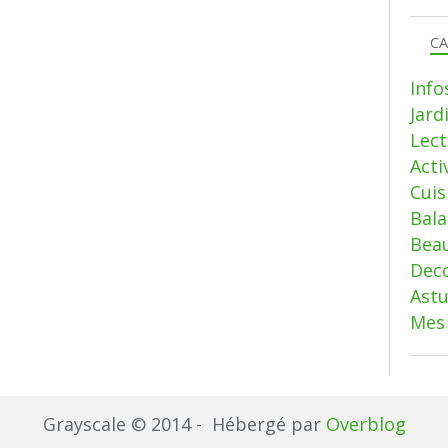
CA
Info
Jard
Lect
Acti
Cui
Bala
Beau
Deco
Ast
Mes 
Grayscale © 2014 - Hébergé par
Overblog