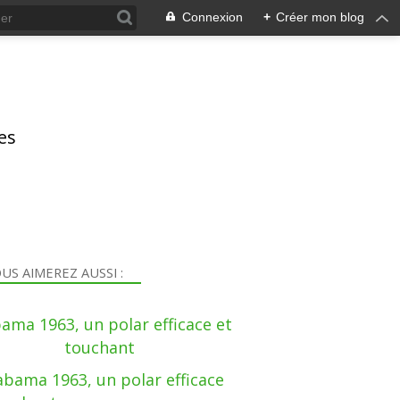
Connexion
+
Créer mon blog
res
US AIMEREZ AUSSI :
ama 1963, un polar efficace et
touchant