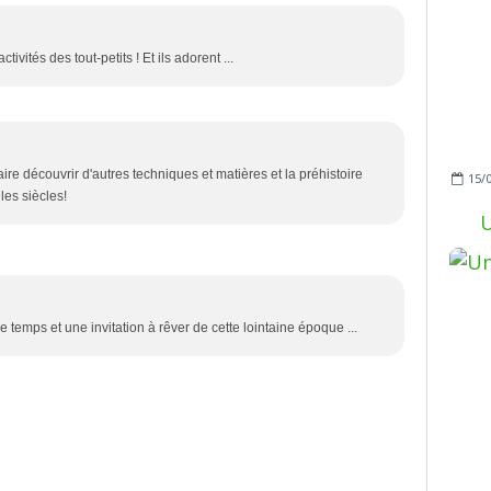
tivités des tout-petits ! Et ils adorent ...
ire découvrir d'autres techniques et matières et la préhistoire
15/
les siècles!
U
e temps et une invitation à rêver de cette lointaine époque ...