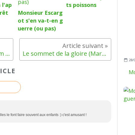
 l'ap
ts poissons
orêt
Monsieur Escarg
ot s'en va-t-en g
uerre (ou pas)
1000 femmes blanches (Jim Fergus)
Le sommet de la gloire (Marseille)
28/
ICLE
Mo
s le font faire souvent aux enfants :) c'est amusant !