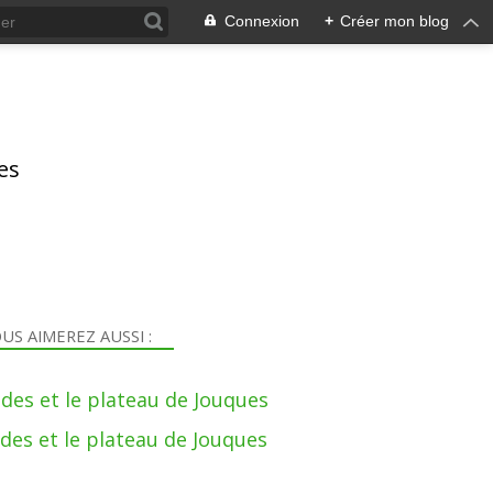
Connexion
+
Créer mon blog
res
US AIMEREZ AUSSI :
des et le plateau de Jouques