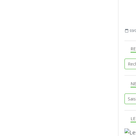
03/
R
N
LE