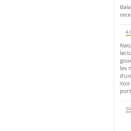
Bala
rece
À 
Natu
lect
gour
les 
d'u
Voir
port
SU