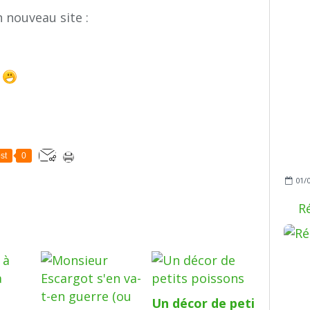
 nouveau site :
s
st
0
01/
R
Un décor de peti