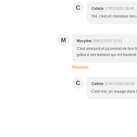
C
Calixte
27/01/2020 08:49
Oui, c'est un classique des ac
M
Maryline
26/01/2020 12:01
C'est amusant et ça permet de leur fa
grâce à ses dessins qui ont traversé 
Répondre
C
Calixte
27/01/2020 08:50
C'est vrai, un voyage dans l