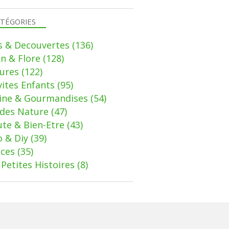
TÉGORIES
s & Decouvertes
(136)
in & Flore
(128)
ures
(122)
vites Enfants
(95)
sine & Gourmandises
(54)
des Nature
(47)
te & Bien-Etre
(43)
 & Diy
(39)
uces
(35)
Petites Histoires
(8)