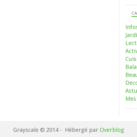
CA
Info
Jard
Lect
Acti
Cui
Bala
Beau
Deco
Ast
Mes 
Grayscale © 2014 - Hébergé par
Overblog