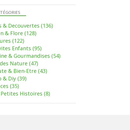
TÉGORIES
s & Decouvertes
(136)
in & Flore
(128)
ures
(122)
vites Enfants
(95)
sine & Gourmandises
(54)
des Nature
(47)
te & Bien-Etre
(43)
 & Diy
(39)
uces
(35)
Petites Histoires
(8)