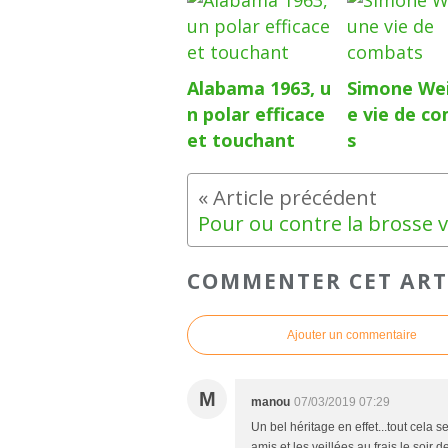
Alabama 1963, u
Simone Wei
n polar efficace
e vie de c
et touchant
s
COMMENTER CET ART
Ajouter un commentaire
M
manou
07/03/2019 07:29
Un bel héritage en effet...tout cela 
amis et les veillées au frais le soir d