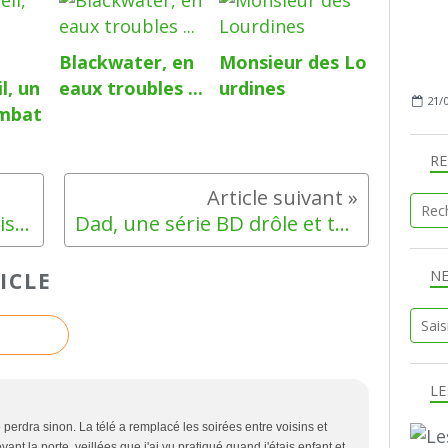
Blackwater, en
Monsieur des Lo
l, un
eaux troubles ...
urdines
21/
ombat
R
Pour ou contre la brosse visage ?
Dad, une série BD drôle et tendre
N
ICLE
LE
se perdra sinon. La télé a remplacé les soirées entre voisins et
evant la porte, veillées que j'ai vu pratiqué quand j'étais enfant et