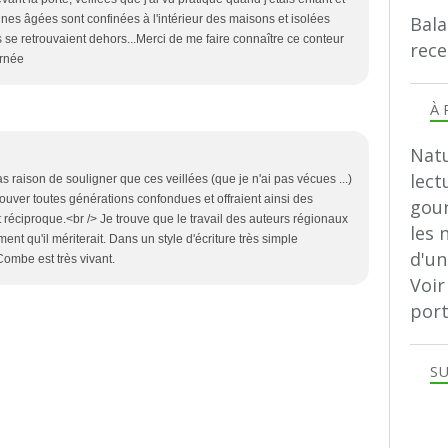
Bala
es âgées sont confinées à l'intérieur des maisons et isolées
s se retrouvaient dehors...Merci de me faire connaître ce conteur
rece
urnée
À 
Natu
lect
s raison de souligner que ces veillées (que je n'ai pas vécues ...)
rouver toutes générations confondues et offraient ainsi des
gour
réciproque.<br /> Je trouve que le travail des auteurs régionaux
les 
nt qu'il mériterait. Dans un style d'écriture très simple
d'u
 Combe est très vivant.
Voir
port
SU