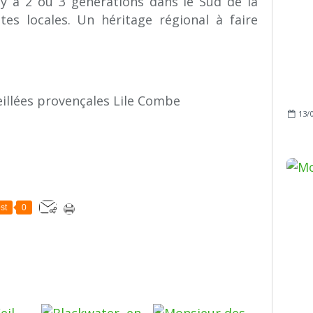
 y a 2 ou 3 générations dans le Sud de la
tes locales. Un héritage régional à faire
13/
st
0