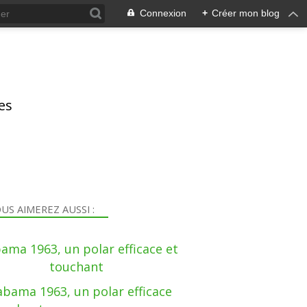
Connexion
+
Créer mon blog
res
US AIMEREZ AUSSI :
ama 1963, un polar efficace et
touchant