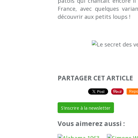
patois qui chantait encore il
France, avec quelques varian
découvrir aux petits loups !
PARTAGER CET ARTICLE
Repo
S'inscrire à la newsletter
Vous aimerez aussi :