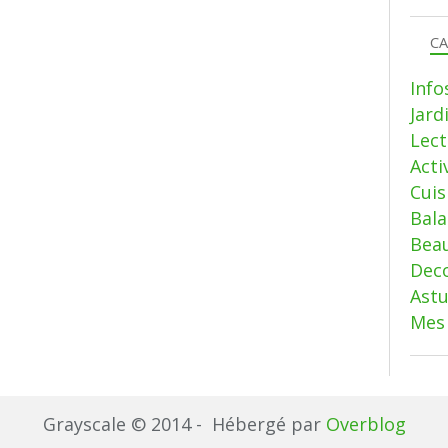
CA
Info
Jard
Lect
Acti
Cui
Bala
Beau
Deco
Ast
Mes 
Grayscale © 2014 - Hébergé par
Overblog