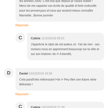
les années 2000. C'est vrai que depuis je l'avais oublié !
Merci de me rappeler ces écrits de qualité et forts instructifs
pour les provençaux et ceux qui veulent mieux connaître
Marseille...Bonne journée
Répondre
C
Calixte
11/10/2018 08:53
J'apprécie le style de cet auteur, et - l'air de rien - ses
romans nous en apprennent beaucoup sur la ville et
sur son histoire.<br /> A bientôt,
D
Daniel
10/10/2018 19:39
Cela paraît très intéressant !<br /> Peu être une future série
télévisée !
Répondre
C
Calixte
10/10/2018 21:30