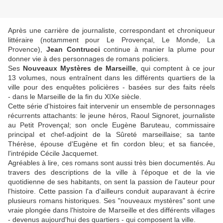
Après une carrière de journaliste, correspondant et chroniqueur
littéraire (notamment pour Le Provençal, Le Monde, La
Provence),
Jean Contrucci
continue à manier la plume pour
donner vie à des personnages de romans policiers.
Ses
Nouveaux Mystères de Marseille
, qui comptent à ce jour
13 volumes, nous entraînent dans les différents quartiers de la
ville pour des enquêtes policières - basées sur des faits réels
- dans le Marseille de la fin du XIXe siècle.
Cette série d'histoires fait intervenir un ensemble de personnages
récurrents attachants: le jeune héros, Raoul Signoret, journaliste
au Petit Provençal; son oncle Eugène Baruteau, commissaire
principal et chef-adjoint de la Sûreté marseillaise; sa tante
Thérèse, épouse d'Eugène et fin cordon bleu; et sa fiancée,
l'intrépide Cécile Jacquemet.
Agréables à lire, ces romans sont aussi très bien documentés. Au
travers des descriptions de la ville à l'époque et de la vie
quotidienne de ses habitants, on sent la passion de l'auteur pour
l'histoire. Cette passion l'a d'ailleurs conduit auparavant à écrire
plusieurs romans historiques. Ses "nouveaux mystères" sont une
vraie plongée dans l'histoire de Marseille et des différents villages
- devenus aujourd'hui des quartiers - qui composent la ville.