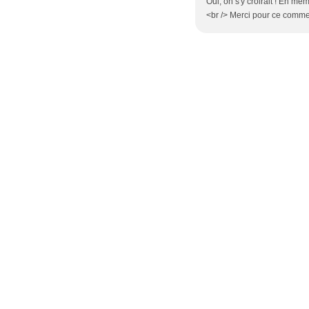
Oui, on s'y croirait ! En mê
<br /> Merci pour ce comme