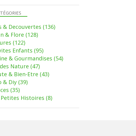
TÉGORIES
s & Decouvertes
(136)
in & Flore
(128)
ures
(122)
vites Enfants
(95)
sine & Gourmandises
(54)
des Nature
(47)
te & Bien-Etre
(43)
 & Diy
(39)
uces
(35)
Petites Histoires
(8)