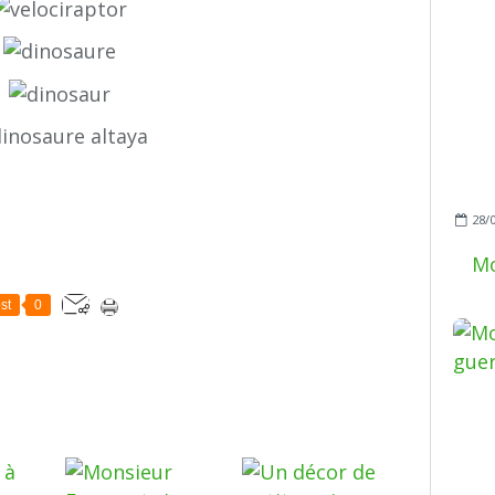
28/
Mo
st
0