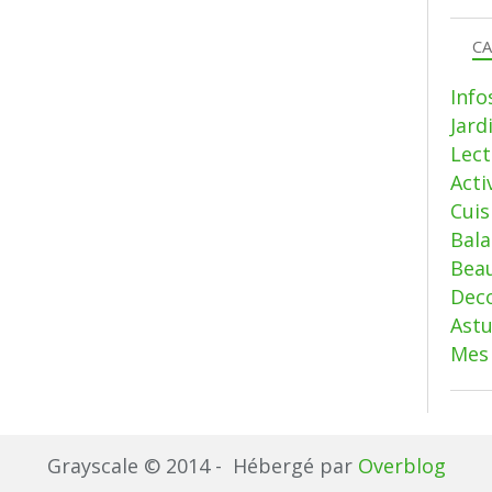
CA
Info
Jard
Lect
Acti
Cui
Bala
Beau
Deco
Ast
Mes 
Grayscale © 2014 - Hébergé par
Overblog